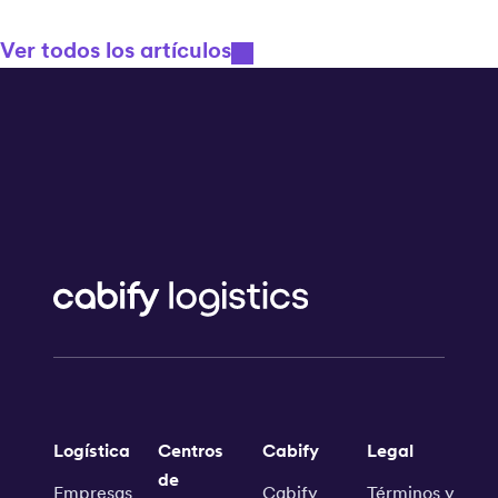
Ver todos los artículos
Logística
Centros
Cabify
Legal
de
Empresas
Cabify
Términos y