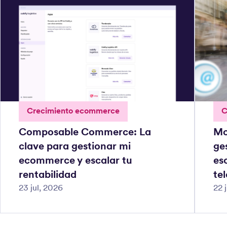
Crecimiento ecommerce
C
Composable Commerce: La
Mo
clave para gestionar mi
ge
ecommerce y escalar tu
es
rentabilidad
te
23 jul, 2026
22 