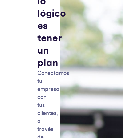
lo
lógico
es
tener
un
plan
Conectamos
tu
empresa
con
tus
clientes,
a
través
de