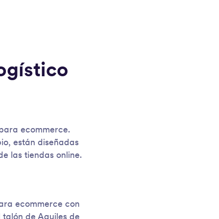
ogístico
s para ecommerce.
io, están diseñadas
e las tiendas online.
 Para ecommerce con
 talón de Aquiles de