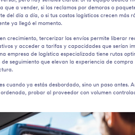
versal, pero hay señales claras. Si tu equipo dedica m
a que a vender, si los reclamos por demoras o paquet
 del día a día, o si tus costos logísticos crecen más r
ente ya llegó el momento.
 crecimiento, tercerizar los envíos permite liberar rec
ativos y acceder a tarifas y capacidades que serían im
na empresa de logística especializada tiene rutas opti
s de seguimiento que elevan la experiencia de compra
ctura.
es cuando ya estás desbordado, sino un paso antes. A
n ordenada, probar al proveedor con volumen controlad