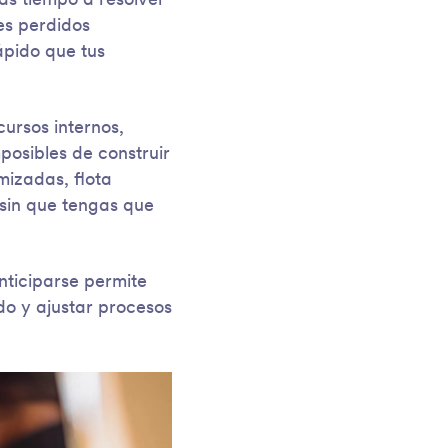
ás tiempo a resolver
es perdidos
ápido que tus
ursos internos,
posibles de construir
mizadas, flota
 sin que tengas que
nticiparse permite
o y ajustar procesos