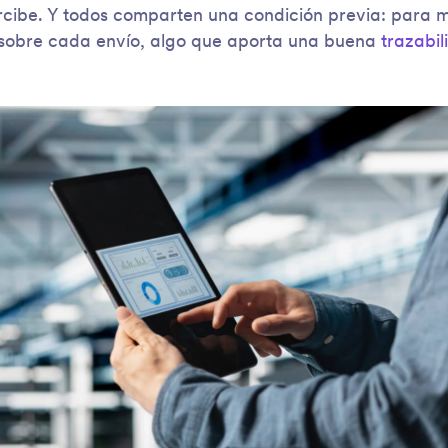
rcibe. Y todos comparten una condición previa: para m
d sobre cada envío, algo que aporta una buena
trazabil