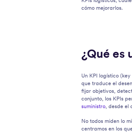
KPIs logísticos, cuál
cómo mejorarlos.
¿Qué es u
Un KPI logístico (ke
que traduce el dese
fijar objetivos, dete
conjunto, los KPIs pe
suministro
, desde el 
No todos miden lo mis
centramos en los que