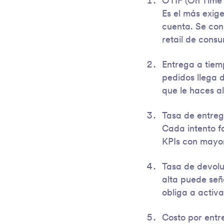
OTIF (On Time 
Es el más exig
cuenta. Se con
retail de cons
Entrega a tiem
pedidos llega 
que le haces al
Tasa de entrega
Cada intento fa
KPIs con mayor 
Tasa de devolu
alta puede señ
obliga a activa
Costo por entr