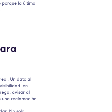
 porque la última
.
para
real. Un dato al
isibilidad, en
rega, avisar al
en una reclamación.
dar. No solo