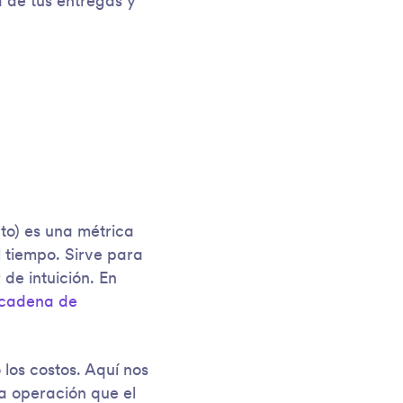
d de tus entregas y
nto) es una métrica
 tiempo. Sirve para
 de intuición. En
cadena de
 los costos. Aquí nos
la operación que el