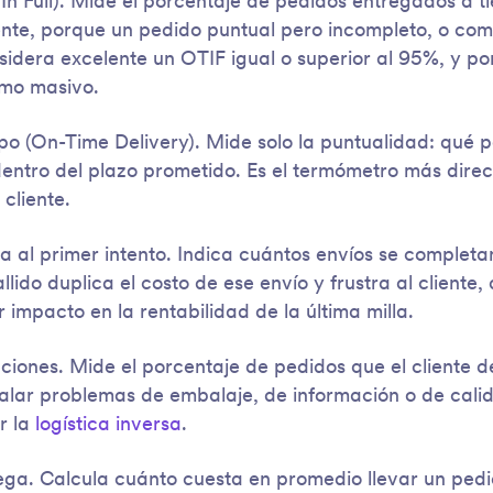
In Full). Mide el porcentaje de pedidos entregados a 
ente, porque un pedido puntual pero incompleto, o com
sidera excelente un OTIF igual o superior al 95%, y p
umo masivo.
po (On-Time Delivery). Mide solo la puntualidad: qué 
dentro del plazo prometido. Es el termómetro más dire
 cliente.
 al primer intento. Indica cuántos envíos se completan
llido duplica el costo de ese envío y frustra al cliente,
impacto en la rentabilidad de la última milla.
ciones. Mide el porcentaje de pedidos que el cliente 
alar problemas de embalaje, de información o de calid
r la
logística inversa
.
ega. Calcula cuánto cuesta en promedio llevar un pedid