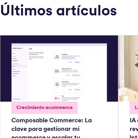
Últimos artículos
Crecimiento ecommerce
L
Composable Commerce: La
IA
clave para gestionar mi
rev
ecommerce y escalar tu
ln