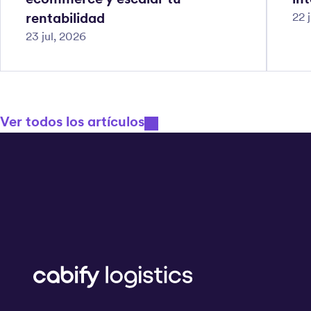
rentabilidad
22 
23 jul, 2026
Ver todos los artículos