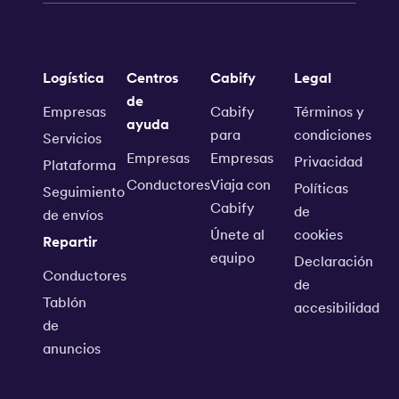
Logística
Centros
Cabify
Legal
de
Empresas
Cabify
Términos y
ayuda
para
condiciones
Servicios
Empresas
Empresas
Privacidad
Plataforma
Conductores
Viaja con
Políticas
Seguimiento
Cabify
de
de envíos
Únete al
cookies
Repartir
equipo
Declaración
Conductores
de
Tablón
accesibilidad
de
anuncios