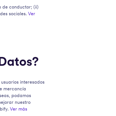
 de conductor; (ii)
edes sociales.
Ver
 Datos?
n usuarios interesados
 de mercancía
deseas, podamos
mejorar nuestro
bify.
Ver más